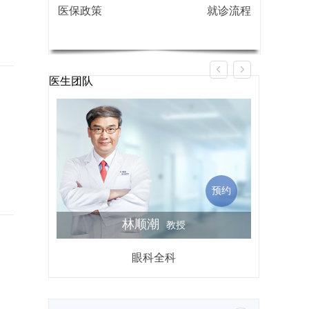
医保政策
就诊流程
医生团队
预约
林顺潮
教授
眼科全科
屈光不