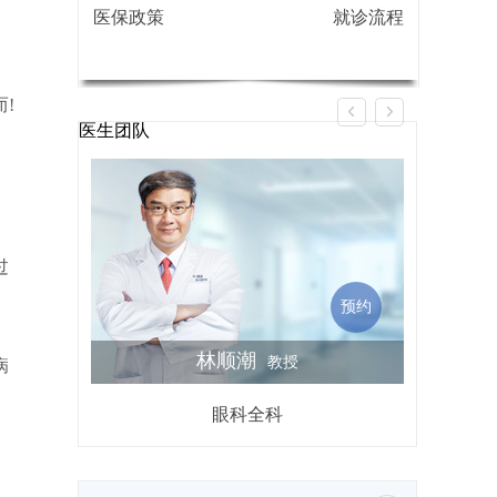
医保政策
就诊流程
!
医生团队
过
预约
林顺潮
教授
病
眼科全科
屈光不