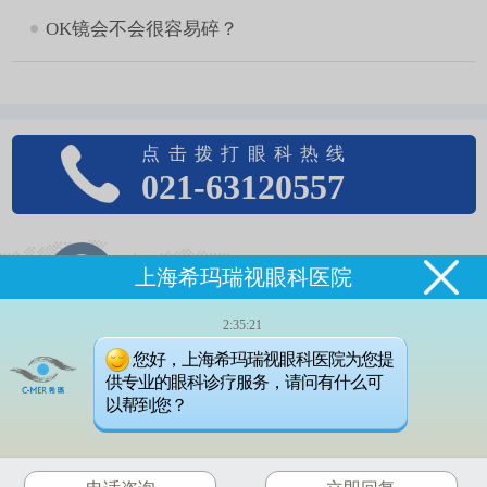
OK镜会不会很容易碎？
点击拨打眼科热线
021-63120557
上海希玛瑞视眼科医院
8:30——17:00（总部）
门诊时间（无假日医院）
2:35:21
黄浦区西藏南路758号（总部）
您好，上海希玛瑞视眼科医院为您提
来院路线
医院地址
供专业的眼科诊疗服务，请问有什么可
Address
以帮到您？
Copyright©2005-2019上海希玛瑞视眼科医院
沪ICP备19041476号 沪公网安备31010102004679号
医疗广告审查证明文号：
沪医广[2025]第09-09-G097号