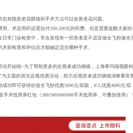
前也有隐形老花眼镜和手术方法可以改善老花问题。
。术后用药还需自付100-200元的药费。但是需要提醒大家的
在日常门诊检查中，常会发现有一些患者是不适宜做全飞秒激光
的术前检查和评估后才能确定适合哪种手术。
活动开始啦~为了帮助更多的近视者成功摘镜，上海希玛瑞视眼
年庆”为主题的屈光近视优惠活动，助力近视患者成功摘镜清晰看世
即可获得价值全飞秒优惠5000元/双眼，ICL优惠4000元/双
术抵用券红包（388/588/688/888手术抵用券，可叠加使用）