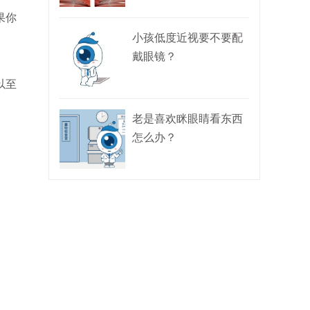
果你
小孩低度近视要不要配
戴眼镜？
以至
老是喜欢眯眼睛看东西
怎么办？