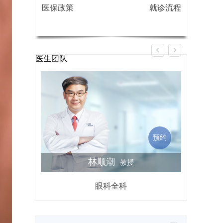
医保政策
就诊流程
医生团队
预约
林顺潮
教授
眼科全科
屈光不