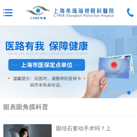
眼表眼角膜科普
眼结石要动手术吗？上