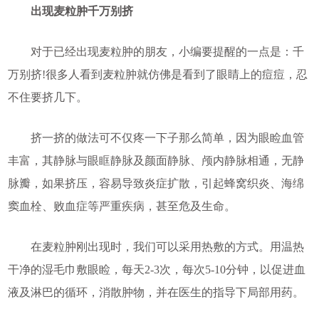
出现麦粒肿千万别挤
对于已经出现麦粒肿的朋友，小编要提醒的一点是：千
万别挤!很多人看到麦粒肿就仿佛是看到了眼睛上的痘痘，忍
不住要挤几下。
挤一挤的做法可不仅疼一下子那么简单，因为眼睑血管
丰富，其静脉与眼眶静脉及颜面静脉、颅内静脉相通，无静
脉瓣，如果挤压，容易导致炎症扩散，引起蜂窝织炎、海绵
窦血栓、败血症等严重疾病，甚至危及生命。
在麦粒肿刚出现时，我们可以采用热敷的方式。用温热
干净的湿毛巾敷眼睑，每天2-3次，每次5-10分钟，以促进血
液及淋巴的循环，消散肿物，并在医生的指导下局部用药。