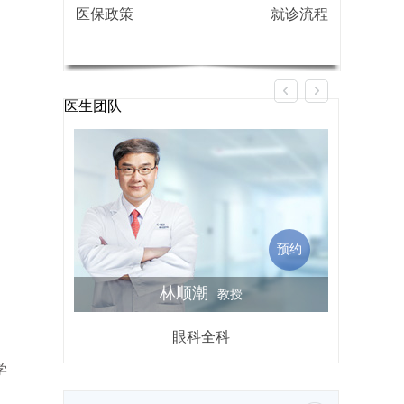
医保政策
就诊流程
医生团队
预约
林顺潮
教授
眼科全科
屈光不
学