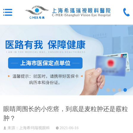
眼睛周围长的小疙瘩，到底是麦粒肿还是霰粒
肿？
来源：上海希玛瑞视眼科
2021-06-16