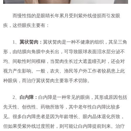
而慢性指的是眼睛长年累月受到紫外线侵损而引发眼
疾，这些眼疾主要有：
1、
翼状胬肉：
翼状胬肉是一种不健康的组织，其呈三角
形，由结膜向角膜中央长出，可导致眼球表面泪水层分泌不
均、间歇性时间模糊，当胬肉生长过大遮盖瞳孔时，还会对
视力产生影响。一般，农夫、渔民等户外工作者较易患上此
种眼病，而治疗翼状胬肉主要靠手术切除。
2、
白内障：
白内障是一种常见的眼病，其形成原因包括
先天性、创伤性、药物所致等，其中老年性白内障比较多
见。很多白内障患者是因为年龄增长、眼内晶体退化所致，
但如果受紫外线过度照射，则可能让白内障提前到来。治疗