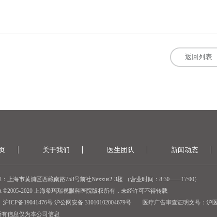
返回列表
页
关于我们
医生团队
新闻动态
：上海市黄浦区西藏南路758号前社Nexxus2-3楼 （营业时间：8:30——17:00）
ight ©2005-2020 上海希玛瑞视眼科医院版权所有，未经许可不得转载
沪ICP备19041476号 沪公网安备 31010102004679号
医疗广告审查证明文号：
沪医广
所有信息仅为本公司信息