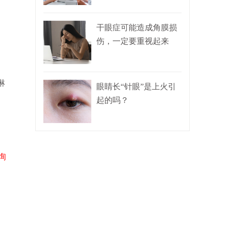
干眼症可能造成角膜损
伤，一定要重视起来
淋
眼睛长“针眼”是上火引
起的吗？
询