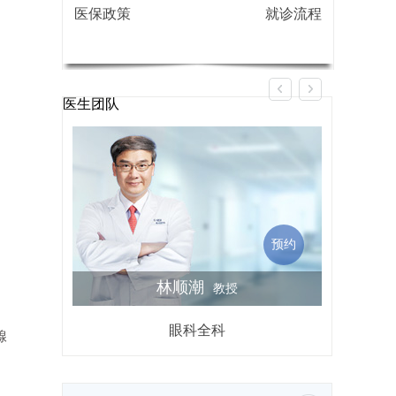
医保政策
就诊流程
医生团队
预约
林顺潮
教授
眼科全科
屈光不
腺