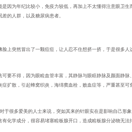
是因为年纪比较小，免疫力较低，再加上不太懂得注意眼卫生
眠差的人群，以及糖尿病患者。
脸上突然冒出了一颗痘痘，让人忍不住想挤一挤，于是很多人
法可要不得，因为眼睑血管丰富，其静脉与眼眶静脉及颜面静脉
炎症扩散，引起蜂窝织炎，海绵窦血栓，败血症等，严重甚至可
对于很多爱美的人士来说，突如其来的针眼实在是影响自己形象
含有化学成分，很容易堵塞睑板腺开口，造成睑板腺分泌物无法