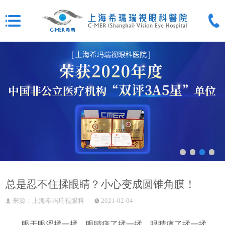
总是忍不住揉眼睛？小心变成圆锥角膜！
来源：上海希玛瑞视眼科
2021-02-04
眼干眼涩揉一揉，眼睛痒了揉一揉，眼睛痛了揉一揉......