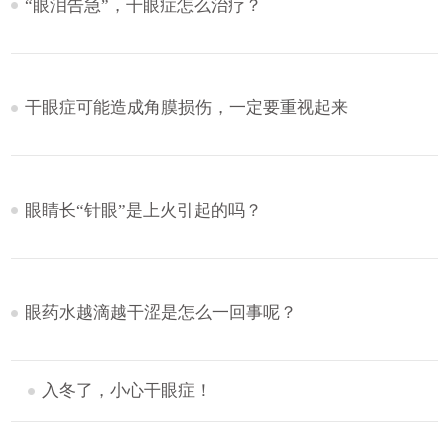
“眼泪告急”，干眼症怎么治疗？
干眼症可能造成角膜损伤，一定要重视起来
眼睛长“针眼”是上火引起的吗？
眼药水越滴越干涩是怎么一回事呢？
入冬了，小心干眼症！