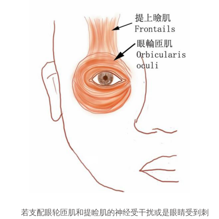
若支配眼轮匝肌和提睑肌的神经受干扰或是眼睛受到刺