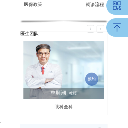
医保政策
就诊流程
医生团队
预约
林顺潮
教授
眼科全科
屈光不
，