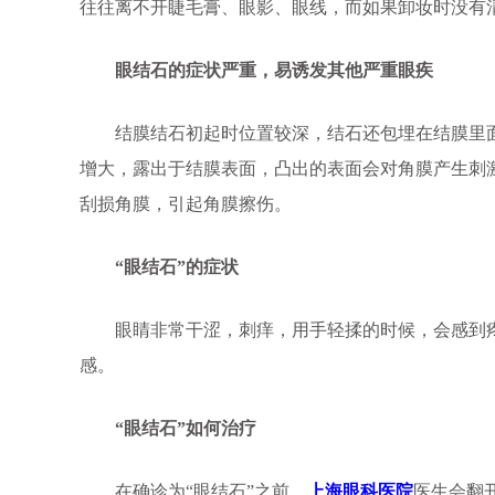
往往离不开睫毛膏、眼影、眼线，而如果卸妆时没有清
眼结石的症状严重，易诱发其他严重眼疾
结膜结石初起时位置较深，结石还包埋在结膜里面
增大，露出于结膜表面，凸出的表面会对角膜产生刺
刮损角膜，引起角膜擦伤。
“眼结石”的症状
眼睛非常干涩，刺痒，用手轻揉的时候，会感到疼痛
感。
“眼结石”如何治疗
在确诊为“眼结石”之前，
上海眼科医院
医生会翻