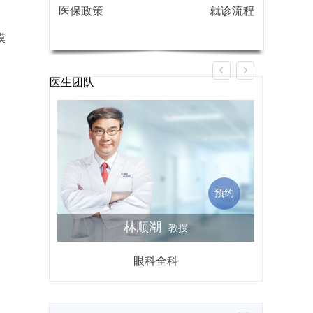
医保政策
就诊流程
膜
医生团队
预约
林顺潮
教授
眼科全科
屈光不