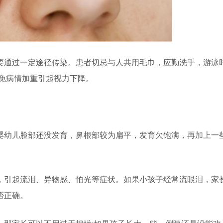
通过一定途径传染。患者切忌与人共用毛巾，应勤洗手，游泳
免病情加重引起视力下降。
幼儿脸部还没发育，鼻根部较为扁平，发育欠饱满，再加上一
引起流泪、异物感、怕光等症状。如果小孩子经常流眼泪，家
否正确。