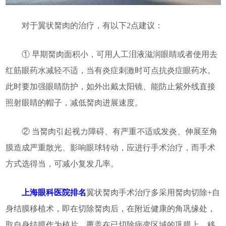
对于翼状胬肉的治疗，有以下2点建议：
① 早期胬肉面积小，可用人工泪液滋润眼睛或者使用去
红筋眼药水减轻不适，当有炎症刺激时可点抗炎症眼药水。
此时要加强眼睛防护，如外出戴太阳镜、能防止紫外线直接
照射眼睛的帽子，减低胬肉进展速度。
② 当胬肉引起视力障碍、有严重不适或发炎、伸展至角
膜造成严重散光、影响眼球转动，应进行手术治疗，而手术
方式选得当，可减小复发几率。
上海眼科医院排名
翼状胬肉手术治疗多采用胬肉切除+自
身结膜移植术，即在切除胬肉后，在附近健康的角巩缘处，
取自身结膜作为植片，覆盖在已切除病变区域的巩膜上，移