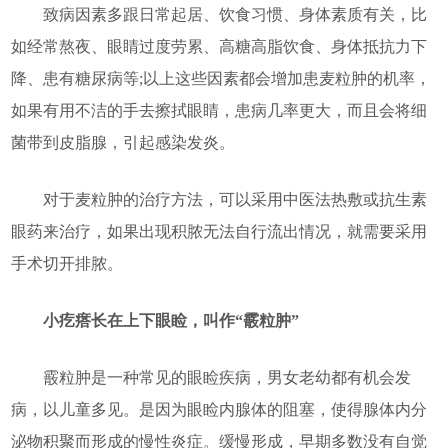
致病因素多跟日常起居、饮食习惯、身体素质有关，比
如经常熬夜、眼睛过度劳累、高糖高脂饮食、身体抵抗力下
降、患有糖尿病等;以上这些因素都会增加患麦粒肿的机率，
如果有用不洁的手去擦拭眼睛，患病几率更大，而且会将细
菌带到皮脂腺，引起感染发炎。
对于麦粒肿的治疗方法，可以采用中医法热敷或抗生素
眼药来治疗，如果出现积脓无法自行流出情况，就需要采用
手术切开排脓。
小疙瘩长在上下眼睑，叫作“霰粒肿”
霰粒肿是一种常见的眼睑疾病，男女老幼都有机会发
病，以儿童多见。是因为眼睑内腺体的阻塞，使得腺体内分
泌物积聚而形成的慢性炎症。缓慢形成，早期多数没有自觉