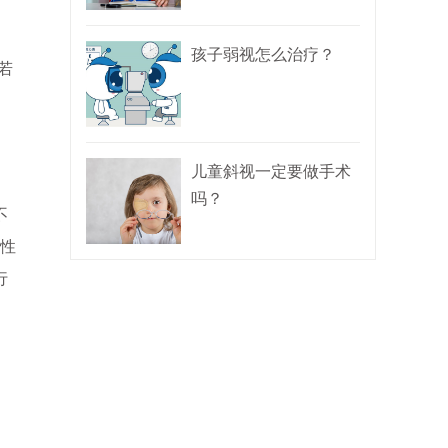
孩子弱视怎么治疗？
若
儿童斜视一定要做手术
吗？
不
夺性
行