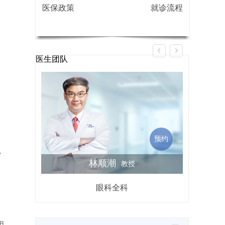
医保政策
就诊流程
医生团队
。
预约
，
林顺潮
教授
眼科全科
屈光不
相