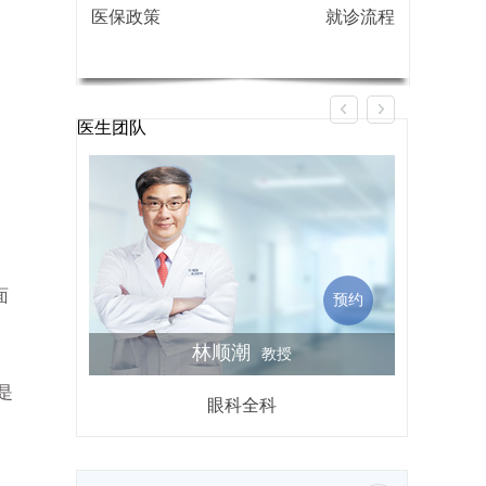
医保政策
就诊流程
医生团队
面
预约
林顺潮
教授
是
眼科全科
屈光不