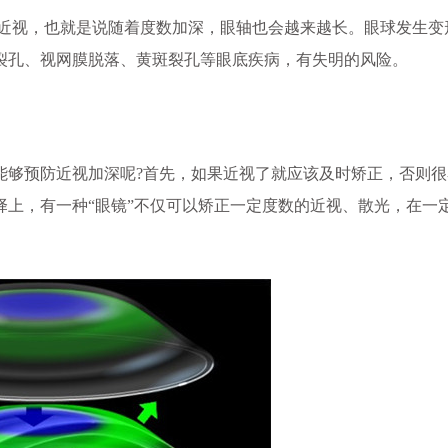
性近视，也就是说随着度数加深，眼轴也会越来越长。眼球发生变
裂孔、视网膜脱落、黄斑裂孔等眼底疾病，有失明的风险。
够预防近视加深呢?首先，如果近视了就应该及时矫正，否则很
上，有一种“眼镜”不仅可以矫正一定度数的近视、散光，在一