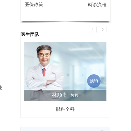
医保政策
就诊流程
医生团队
预约
使
林顺潮
教授
眼科全科
屈光不