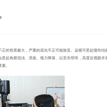
？
不正的危害极大，严重的屈光不正可能致盲。远视可惹起慢性结
会惹起角膜混浊、溃疡、视力降落、以至失明等，高度近视眼并
要素。