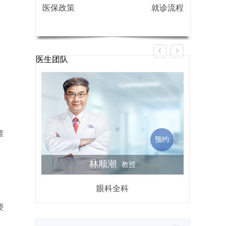
医保政策
就诊流程
医生团队
童
预约
林顺潮
教授
眼科全科
屈光不
要