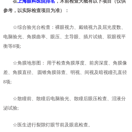
在
上海眼科医院排名
，术前检查大概有以下项目（仅供
参考，以实际检查项目为准）：
☆综合验光台检查：裸眼视力、戴镜视力及屈光度数、
电脑验光、角膜曲率、眼压、主导眼、插片试镜、双眼视平
衡等8项;
☆角膜地形图： 用于检查角膜厚度、前房深度、角膜像
差、角膜直径、 圆锥角膜筛查、明视、间视及暗视瞳孔直径
8项;
☆散瞳前、散瞳后电脑验光、散瞳后眼压检查、泪液分
泌试验;
☆医生进行裂隙灯眼节前及眼底检查。