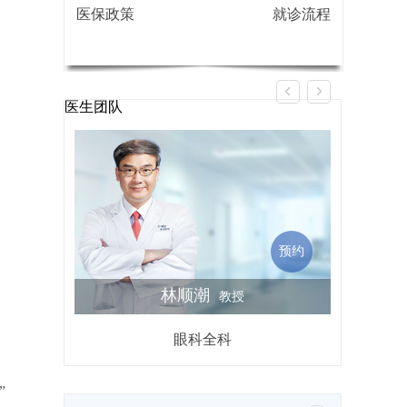
医保政策
就诊流程
医生团队
预约
林顺潮
教授
眼科全科
屈光不
”