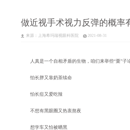
做近视手术视力反弹的概率
来源：上海希玛瑞视眼科医院
2021-08-31
人真是一个自相矛盾的生物，咱们来举些“栗”子
怕长胖又靠奶茶续命
怕长痘又爱吃辣
不想有黑眼圈又热衷熬夜
想学车又怕被晒黑