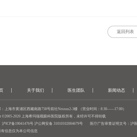
返回列表
页
关于我们
医生团队
新闻动态
：上海市黄浦区西藏南路758号前社Nexxus2-3楼 （营业时间：8:30——17:00）
ight ©2005-2020 上海希玛瑞视眼科医院版权所有，未经许可不得转载
沪ICP备19041476号 沪公网安备 31010102004679号
医疗广告审查证明文号：
沪医广
所有信息仅为本公司信息