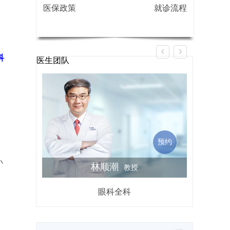
医保政策
就诊流程
科
医生团队
预约
小
林顺潮
教授
眼科全科
屈光不