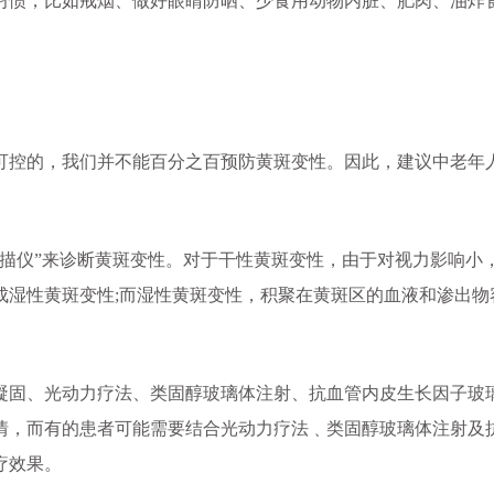
惯，比如戒烟、做好眼睛防晒、少食用动物内脏、肥肉、油炸
控的，我们并不能百分之百预防黄斑变性。因此，建议中老年
扫描仪”来诊断黄斑变性。对于干性黄斑变性，由于对视力影响小
成湿性黄斑变性;而湿性黄斑变性，积聚在黄斑区的血液和渗出物
。
固、光动力疗法、类固醇玻璃体注射、抗血管内皮生长因子玻
情，而有的患者可能需要结合光动力疗法﹑类固醇玻璃体注射及
疗效果。