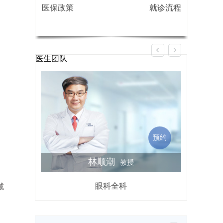
医保政策
就诊流程
医生团队
预约
林顺潮
教授
眼科全科
屈光不
减