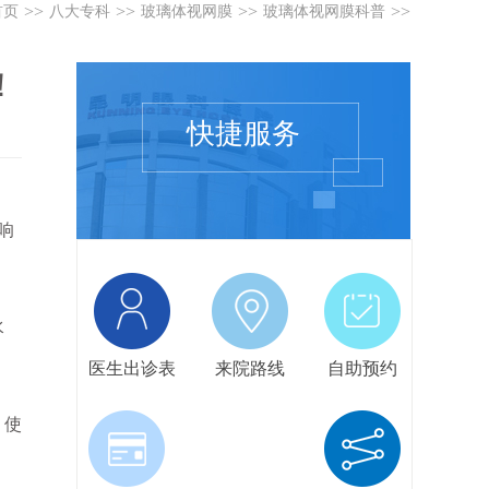
>>
>>
>>
>>
首页
八大专科
玻璃体视网膜
玻璃体视网膜科普
！
快捷服务
响
水
医生出诊表
来院路线
自助预约
，使