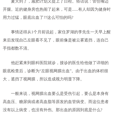
夏天到了，减肥计划又提上了日程。俗话说：管住嘴迈
开腿。近的健身房也热闹了起来，可是......有人却因为健身时
用力过猛，眼底出血了??这么可怕的吗?
事情还得从1个月前说起，家住罗湖的李先生一天早上醒
来后发现自己左眼看不见了，眼前像是被云雾遮挡，连自己
手指都数不清。
他赶紧来到眼科医院就诊，接诊的医生给他做了详细的
眼底检查后，诊断为“左眼视网膜出血”。由于出血的体积很
大，遮挡了视网膜，所以造成视力明显下降。
一般来说，视网膜出血要么是受伤引起，要么是本身有
高血压、糖尿病或者高血脂等原发的血管病变。而这位患者
没有以上病变，也没有外伤。那出血的原因到底是什么?