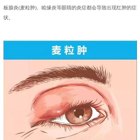
板腺炎(麦粒肿)、睑缘炎等眼睛的炎症都会导致出现红肿的症
状。