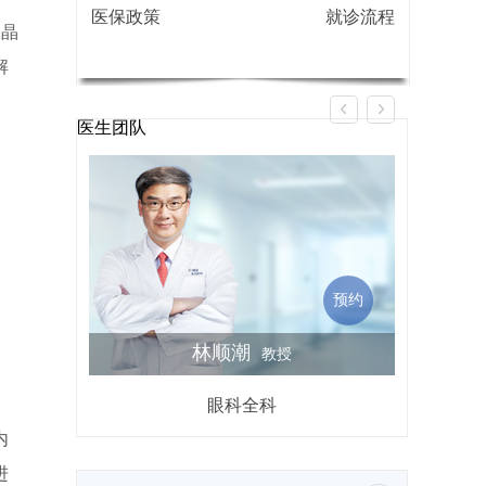
医保政策
就诊流程
工晶
解
医生团队
预约
林顺潮
教授
眼科全科
屈光不
内
进