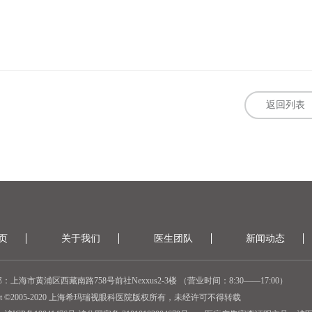
返回列表
页
关于我们
医生团队
新闻动态
：上海市黄浦区西藏南路758号前社Nexxus2-3楼 （营业时间：8:30——17:00）
ight ©2005-2020 上海希玛瑞视眼科医院版权所有，未经许可不得转载