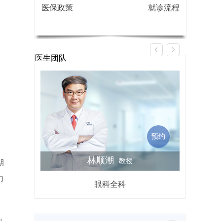
医保政策
就诊流程
医生团队
预约
林顺潮
教授
期
力
眼科全科
屈光不