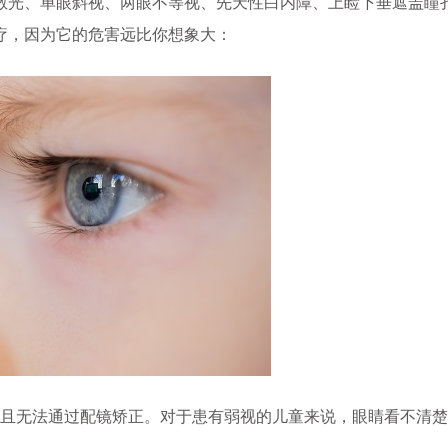
光、单眼斜视、两眼不等视、先天性白内障、上睑下垂遮盖瞳
疗，因为它的危害远比你想象大：
且无法通过配镜矫正。对于患有弱视的儿童来说，眼睛看不清楚