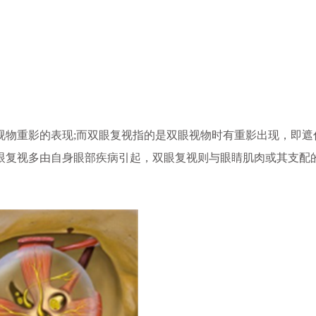
物重影的表现;而双眼复视指的是双眼视物时有重影出现，即遮
眼复视多由自身眼部疾病引起，双眼复视则与眼睛肌肉或其支配