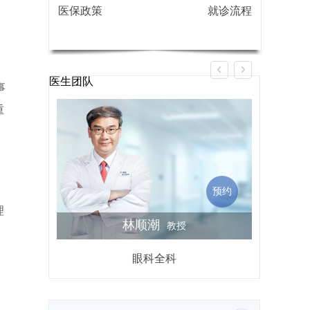
医保政策
就诊流程
医生团队
事
重
预约
理
林顺潮
教授
眼科全科
屈光不