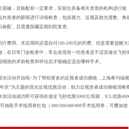
疗器械，且验配有一定要求，应前往具备相关资质的机构进行验
先对患者的眼睛进行详细检查，包括视力、近视及散光度数、角
以验配，且需遵医嘱定期到院复查。
用。术后用药还需自付100-200元的药费。但是需要提醒大
做，在日常门诊检查中，常会发现有一些患者是不适宜做全飞秒
面细致的术前检查和评估后才能确定适合哪种手术。
屈光活动开始啦~为了帮助更多的近视者成功摘镜，上海希玛瑞
院周年庆”为主题的屈光近视优惠活动，助力近视患者成功摘镜清晰
动成功即可获得价值全飞秒优惠5000元/双眼，ICL优惠400
抽取手术抵用券红包（388/588/688/888手术抵用券，可叠加使