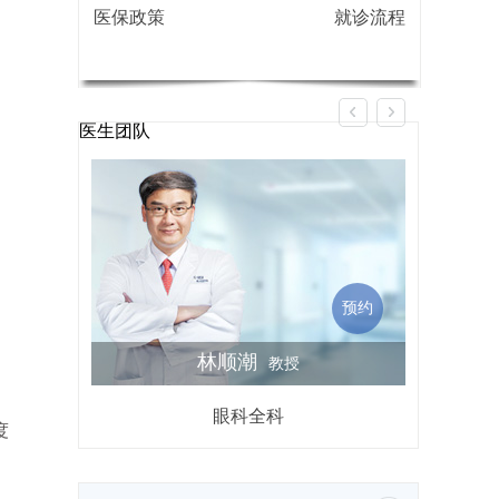
医保政策
就诊流程
医生团队
预约
林顺潮
教授
。
眼科全科
屈光不
度