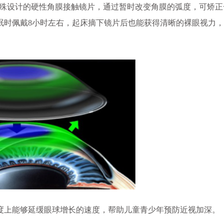
殊设计的硬性角膜接触镜片，通过暂时改变角膜的弧度，可矫正
眠时佩戴8小时左右，起床摘下镜片后也能获得清晰的裸眼视力
上能够延缓眼球增长的速度，帮助儿童青少年预防近视加深。