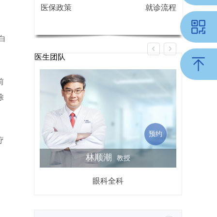
医保政策
就诊流程
白
医生团队
前
除
预约
疗
林顺潮
教授
眼科全科
屈光不