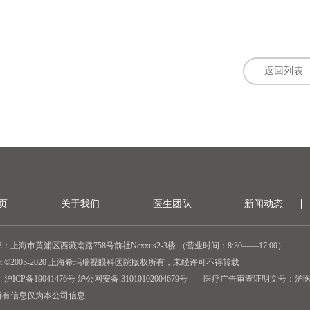
返回列表
页
关于我们
医生团队
新闻动态
：上海市黄浦区西藏南路758号前社Nexxus2-3楼 （营业时间：8:30——17:00）
ight ©2005-2020 上海希玛瑞视眼科医院版权所有，未经许可不得转载
沪ICP备19041476号 沪公网安备 31010102004679号
医疗广告审查证明文号：
沪医广
所有信息仅为本公司信息