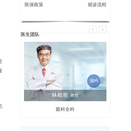
医保政策
就诊流程
医生团队
是
慢
预约
林顺潮
教授
也
眼科全科
屈光不