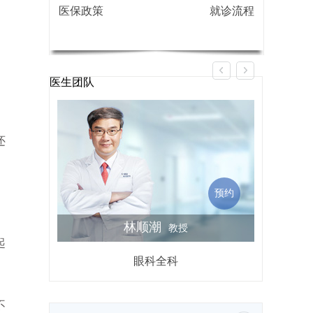
医保政策
就诊流程
医生团队
还
预约
林顺潮
教授
起
眼科全科
屈光不
不