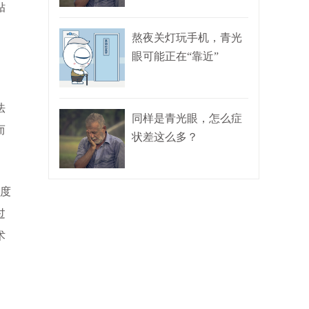
贴
熬夜关灯玩手机，青光
眼可能正在“靠近”
法
同样是青光眼，怎么症
而
状差这么多？
0度
过
术