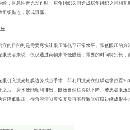
神经，且急性青光发作时，房角组织关闭造成房角组织之间相互
致组织黏连，形成阻塞。
压
疗的目的则是需要尽快让眼压降低至正常水平。降低眼压的方
光眼患者来说，仅仅通过药物来降低眼压，需要的时间特别长，
光眼引入激光虹膜边缘成形手术，即利用激光在虹膜边缘位置36
开之后，房水便能顺利排出，眼压自然也得以下降。若患者眼压
快速降低眼压，待角膜清晰度恢复后再实行激光虹膜边缘成形手