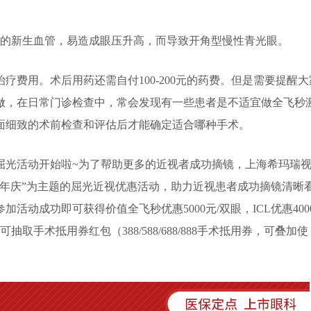
的新生血管，易造成眼压升高，而导致开角型慢性青光眼。
用。术后用药还需自付100-200元的药费。但是需要提醒大
做，在日常门诊检查中，常会发现有一些患者是不适宜做全飞秒
面细致的术前检查和评估后才能确定适合哪种手术。
屈光活动开始啦~为了帮助更多的近视者成功摘镜，上海希玛瑞
院周年庆”为主题的屈光近视优惠活动，助力近视患者成功摘镜清晰
动成功即可获得价值全飞秒优惠5000元/双眼，ICL优惠400
抽取手术抵用券红包（388/588/688/888手术抵用券，可叠加使