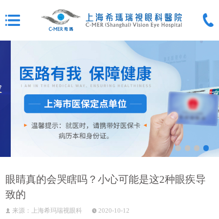
眼睛真的会哭瞎吗？小心可能是这2种眼疾导
致的
来源：上海希玛瑞视眼科
2020-10-12