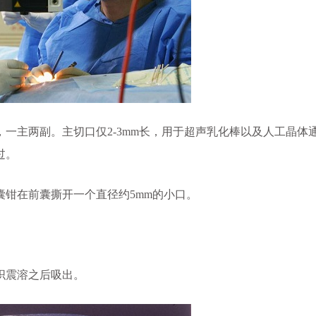
主两副。主切口仅2-3mm长，用于超声乳化棒以及人工晶体
过。
钳在前囊撕开一个直径约5mm的小口。
织震溶之后吸出。