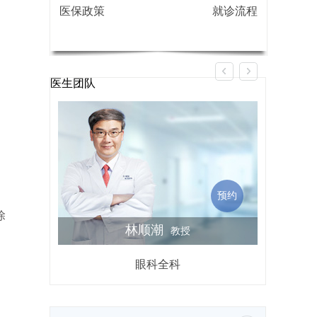
医保政策
就诊流程
医生团队
预约
除
林顺潮
教授
眼科全科
屈光不