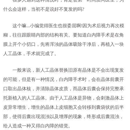
什么会这样，当初不是说好不复发的吗?
这个嘛...小编觉得医生也很委屈啊!因为术后视力再次模
糊，往往跟眼睛内部的结构有关。要知道白内障手术是在角
膜上开个小切口，先将浑浊的晶体吸除干净后，再植入一块
人工晶体，手术就完成了。
一般来说，新人工晶体替换旧原有晶体是不会出现复发
的可能，但是有一种情况，白内障手术时，会在晶体前囊开
口取出晶体核，并清除晶体皮质，而晶体后囊会保持完整承
托新植入的人工晶体。由于人工晶体是异物，会刺激晶体上
皮异常增生，增生的晶体上皮细胞又会转移到囊袋状的后半
部，使得后囊出现混浊以及增厚的现象，终形成后囊混浊，
给人造成一种又得白内障的错觉。